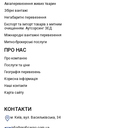
Авіаперевезення живих тварин
Збірні вантажі
Негабаритні перевезення
Експорт та імпорт товарів з митним
очищенням. Аутсорсинг ЗЕД.
Міжнародні вантажні перевезення
Митно-брокерські послуги
ПРО НАС
Про компанію
Послуги та ціни
Географія перевезень
Корисна інформація
Наші контакти
Карта сайту
КОНТАКТИ
м. Київ, вул. Васильківська, 34
info@proficargo.com.ua