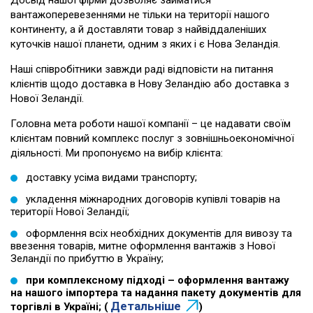
Досвід нашої фірми дозволяє займатися
вантажоперевезеннями не тільки на території нашого
континенту, а й доставляти товар з найвіддаленіших
куточків нашої планети, одним з яких і є Нова Зеландія.
Наші співробітники завжди раді відповісти на питання
клієнтів щодо
доставка в Нову Зеландію
або
доставка з
Нової Зеландії
.
Головна мета роботи нашої компанії – це надавати своїм
клієнтам повний комплекс послуг з зовнішньоекономічної
діяльності. Ми пропонуємо на вибір клієнта:
доставку усіма видами транспорту;
укладення міжнародних договорів купівлі товарів на
території Нової Зеландії;
оформлення всіх необхідних документів для вивозу та
ввезення товарів, митне оформлення вантажів з Нової
Зеландії по прибуттю в Україну;
при комплексному підході – оформлення вантажу
на нашого імпортера та надання пакету документів для
Детальніше
торгівлі в Україні; (
)