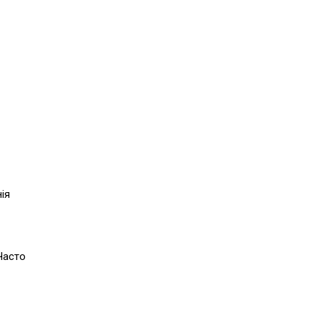
ія
Часто