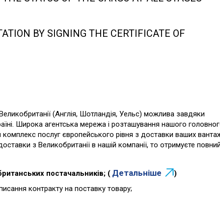
TION BY SIGNING THE CERTIFICATE OF
Великобританії (Англія, Шотландія, Уельс) можлива завдяки
країні. Широка агентська мережа і розташування нашого головно
 комплекс послуг європейського рівня з доставки ваших вантаж
 доставки з Великобританії в нашій компанії, то отримуєте повни
Детальніше
 британських постачальників; (
)
писання контракту на поставку товару;