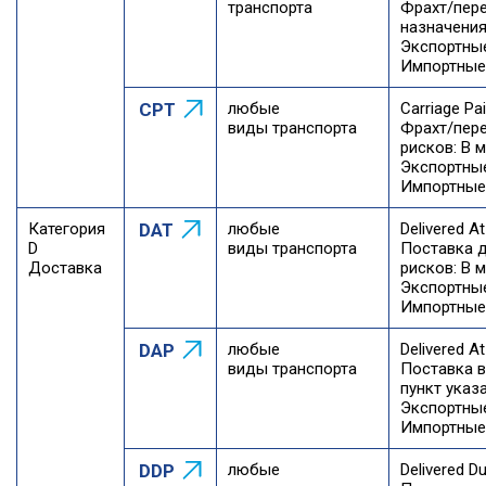
транспорта
Фрахт/пере
назначения
Экспортны
Импортные
CPT
любые
Carriage Pa
виды транспорта
Фрахт/пере
рисков: В 
Экспортны
Импортные
Категория
DAT
любые
Delivered A
D
виды транспорта
Поставка д
Доставка
рисков: В 
Экспортны
Импортные
DAP
любые
Delivered A
виды транспорта
Поставка в
пункт указ
Экспортны
Импортные
DDP
любые
Delivered D