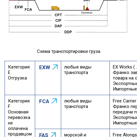
Схема транспортировки груза
Категория
EXW
любые виды
EX Works ( 
E
транспорта
Франко зав
Отгрузка
товара на 
Экспортные
Импортные
Категория
FCA
любые виды
Free Carrie
F
транспорта
Франко пер
Основная
передачи п
перевозка
Экспортны
не
Импортные
оплачена
продавцом
FAS
морской и
Free Alongs