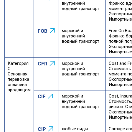
внутренний
Франко вдо
водный транспорт
момент раз
Экспортны
Импортные
FOB
морской и
Free On Boa
внутренний
Франко бор
водный транспорт
полной пог
Экспортны
Импортные
Категория
CFR
морской и
Cost and Fr
C
внутренний
Стоимость 
Основная
водный транспорт
момента по
перевозка
Экспортны
оплачена
Импортные
продавцом
CIF
морской и
Cost, Insur
внутренний
Стоимость,
водный транспорт
рисков: С 
Экспортны
Импортные
CIP
любые виды
Carriage an