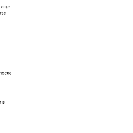
о еще
азе
 после
и в