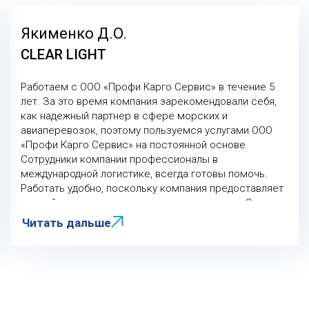
Якименко Д.O.
CLEAR LIGHT
Работаем с ООО «Профи Карго Сервис» в течение 5
лет. За это время компания зарекомендовали себя,
как надежный партнер в сфере морских и
авиаперевозок, поэтому пользуемся услугами ООО
«Профи Карго Сервис» на постоянной основе.
Сотрудники компании профессионалы в
международной логистике, всегда готовы помочь.
Работать удобно, поскольку компания предоставляет
полный спектр услуг доставку и растаможку. Это
экономит наше время, мы получаем весь сервис из
Читать дальше
одних рук.
Спасибо за сотрудничество!