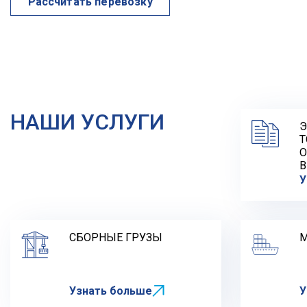
Рассчитать перевозку
НАШИ УСЛУГИ
Э
Т
О
В
У
СБОРНЫЕ ГРУЗЫ
М
Узнать больше
У