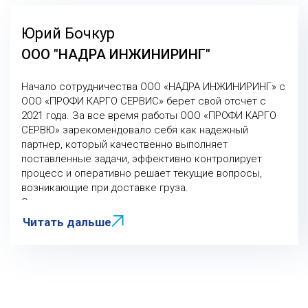
Юрий Бочкур
ООО "НАДРА ИНЖИНИРИНГ"
Начало сотрудничества ООО «НАДРА ИНЖИНИРИНГ» с
ООО «ПРОФИ КАРГО СЕРВИС» берет свой отсчет с
2021 года. За все время работы ООО «ПРОФИ КАРГО
СЕРВЮ» зарекомендовало себя как надежный
партнер, который качественно выполняет
поставленные задачи, эффективно контролирует
процесс и оперативно решает текущие вопросы,
возникающие при доставке груза.
Отдельно следует отметить такие качества
менеджеров компании, как профессионализм,
Читать дальше
опытность и клиентоориентированность.
Высокий уровень и качество услуг, предоставляемых
ООО «ПРОФИ КАРГО СЕРВИСТ, создали надежную
основу для долгосрочных деловых отношений наших
компаний.
Надеемся на дальнейшее плодотворное