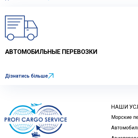
АВТОМОБИЛЬНЫЕ ПЕРЕВОЗКИ
Дізнатись більше
НАШИ УС
Морские п
Автомобил