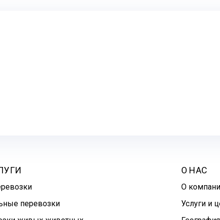
ЛУГИ
О НАС
еревозки
О компан
ьные перевозки
Услуги и 