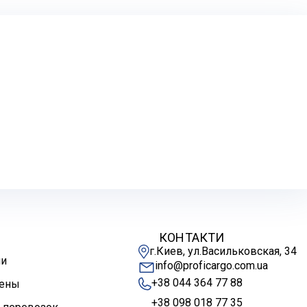
КОНТАКТИ
г.Киев, ул.Васильковская, 34
ии
info@proficargo.com.ua
+38 044 364 77 88
цены
+38 098 018 77 35